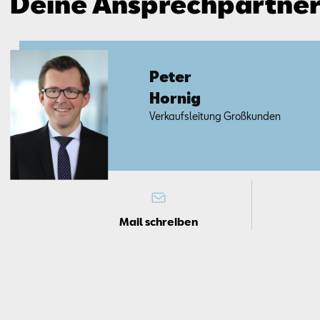
Deine Ansprechpartne
Pe­ter
Hor­nig
Ver­kaufs­lei­tung Groß­kun­den
Mail schreiben